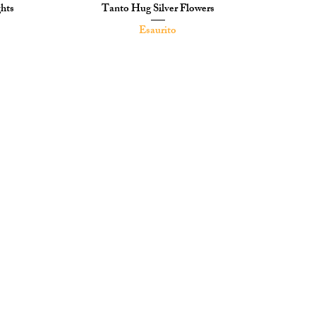
ghts
Tanto Hug Silver Flowers
Vista rapida
Esaurito